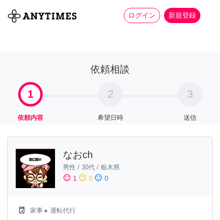
more_horiz
全て
修理・組立
家事
ログイン
新規登録
依頼相談
1
2
3
依頼内容
希望日時
送信
なおch
男性
/
30代
/
栃木県
sentiment_satisfied
sentiment_neutral
sentiment_dissatisfied
1
0
0
local_laundry_service
家事
▸ 運転代行