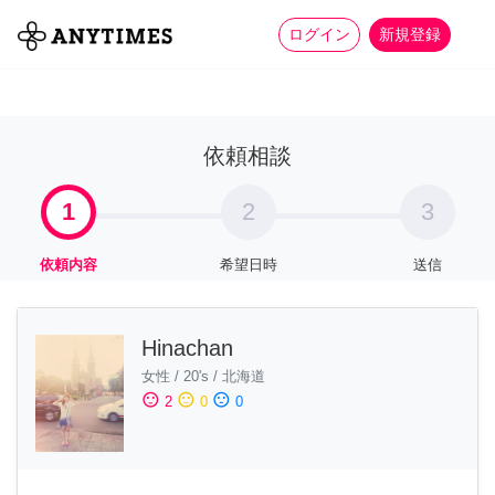
more_horiz
全て
修理・組立
家事
ログイン
新規登録
依頼相談
1
2
3
依頼内容
希望日時
送信
Hinachan
女性
/
20's
/
北海道
sentiment_satisfied
sentiment_neutral
sentiment_dissatisfied
2
0
0