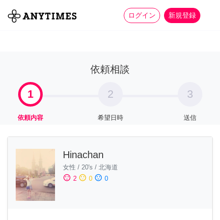
more_horiz
全て
修理・組立
家事
ログイン
新規登録
依頼相談
1
2
3
依頼内容
希望日時
送信
Hinachan
女性
/
20's
/
北海道
sentiment_satisfied
sentiment_neutral
sentiment_dissatisfied
2
0
0