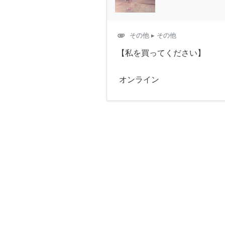
attachment
その他
▸ その他
【私を買ってください】
オンライン