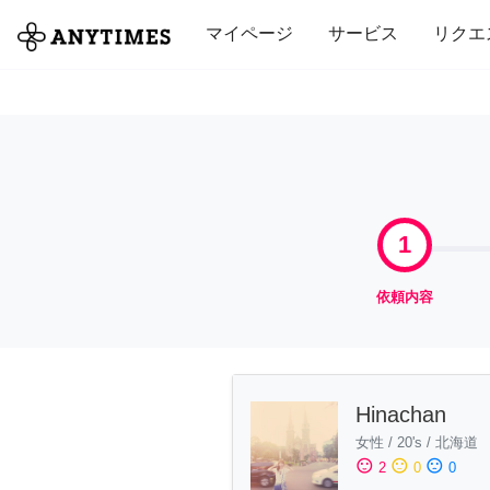
全て
修理・組立
家事
引っ越し
マイページ
サービス
リクエ
1
依頼内容
Hinachan
女性
/
20's
/
北海道
sentiment_satisfied
sentiment_neutral
sentiment_dissatisfied
2
0
0