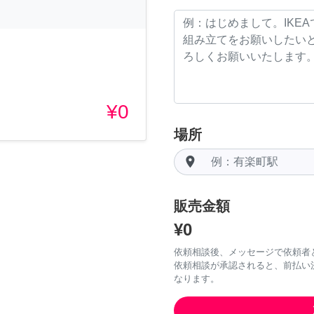
¥0
場所
room
販売金額
¥0
依頼相談後、メッセージで依頼者
依頼相談が承認されると、前払い
なります。