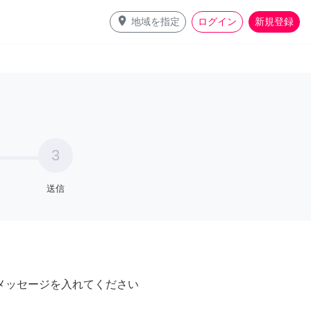
place
地域を指定
ログイン
新規登録
3
送信
メッセージを入れてください