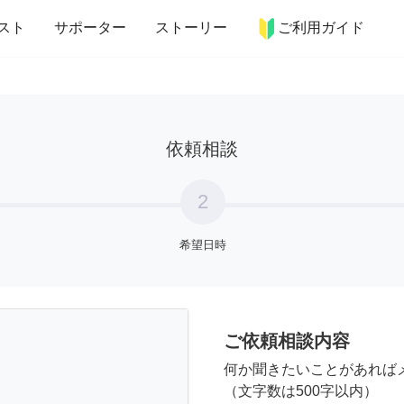
more_horiz
インテリア
趣味・習い事
ペット
料理
スト
サポーター
ストーリー
ご利用ガイド
依頼相談
2
希望日時
ご依頼相談内容
何か聞きたいことがあれば
（文字数は500字以内）