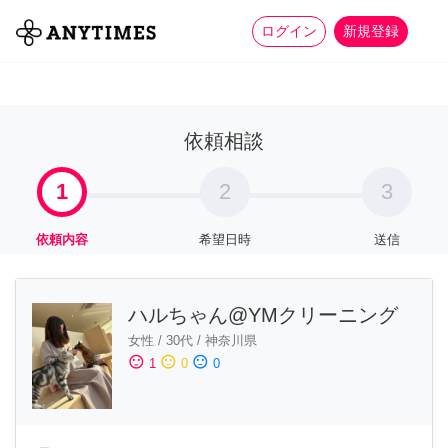
more_horiz
全て
修理・組立
家事
ログイン
新規登録
依頼相談
1
2
3
依頼内容
希望日時
送信
ハルちゃん@YMクリーニング
女性
/
30代
/
神奈川県
sentiment_satisfied
sentiment_neutral
sentiment_dissatisfied
1
0
0