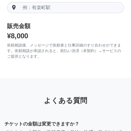
room
販売金額
¥8,000
依頼相談後、メッセージで依頼者と仕事詳細のすり合わせができま
す。依頼相談が承認されると、前払い決済（本契約）→サービスの
ご提供となります。
よくある質問
チケットの金額は変更できますか？