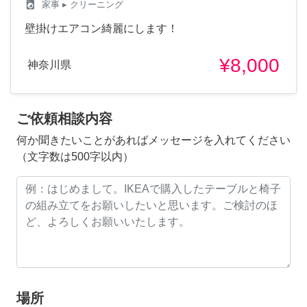
local_laundry_service
家事
▸ クリーニング
壁掛けエアコン綺麗にします！
¥8,000
神奈川県
ご依頼相談内容
何か聞きたいことがあればメッセージを入れてください
（文字数は500字以内）
場所