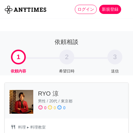
more_horiz
全て
修理・組立
家事
ログイン
新規登録
依頼相談
1
2
3
依頼内容
希望日時
送信
RYO 涼
男性
/
20代
/
東京都
sentiment_satisfied
sentiment_neutral
sentiment_dissatisfied
0
0
0
restaurant
料理
▸ 料理教室