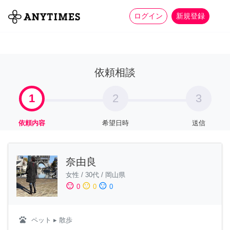
more_horiz
全て
修理・組立
家事
ログイン
新規登録
依頼相談
1
2
3
依頼内容
希望日時
送信
奈由良
女性
/
30代
/
岡山県
sentiment_satisfied
sentiment_neutral
sentiment_dissatisfied
0
0
0
pets
ペット
▸ 散歩