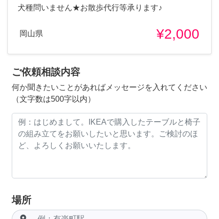
犬種問いません★お散歩代行等承ります♪
¥2,000
岡山県
ご依頼相談内容
何か聞きたいことがあればメッセージを入れてください
（文字数は500字以内）
場所
room