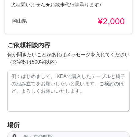
犬種問いません★お散歩代行等承ります♪
¥2,000
岡山県
ご依頼相談内容
何か聞きたいことがあればメッセージを入れてください
（文字数は500字以内）
場所
room