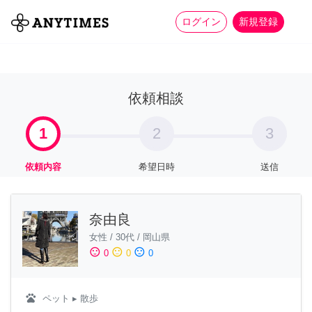
more_horiz
全て
修理・組立
家事
ログイン
新規登録
依頼相談
1
2
3
依頼内容
希望日時
送信
奈由良
女性
/
30代
/
岡山県
sentiment_satisfied
sentiment_neutral
sentiment_dissatisfied
0
0
0
pets
ペット
▸ 散歩