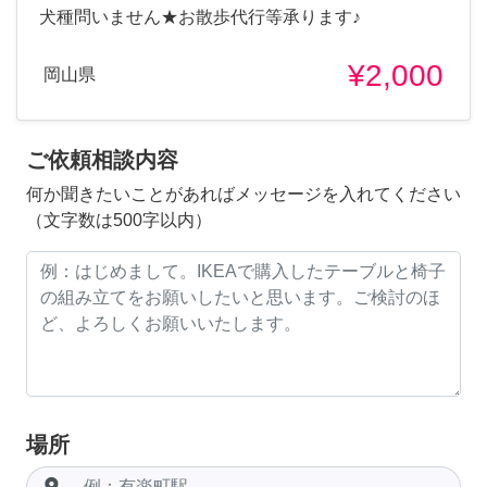
犬種問いません★お散歩代行等承ります♪
¥2,000
岡山県
ご依頼相談内容
何か聞きたいことがあればメッセージを入れてください
（文字数は500字以内）
場所
room