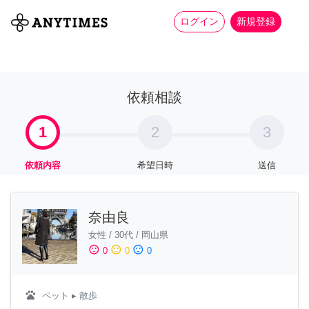
more_horiz
全て
修理・組立
家事
ログイン
新規登録
依頼相談
1
2
3
依頼内容
希望日時
送信
奈由良
女性
/
30代
/
岡山県
sentiment_satisfied
sentiment_neutral
sentiment_dissatisfied
0
0
0
pets
ペット
▸ 散歩