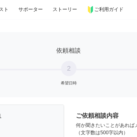
more_horiz
インテリア
趣味・習い事
ペット
料理
スト
サポーター
ストーリー
ご利用ガイド
依頼相談
2
希望日時
ご依頼相談内容
1
何か聞きたいことがあれば
（文字数は500字以内）