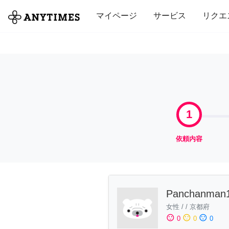
全て
修理・組立
家事
引っ越し
マイページ
サービス
リクエ
1
依頼内容
Panchanman
女性
/
/
京都府
sentiment_satisfied
sentiment_neutral
sentiment_dissatisfied
0
0
0