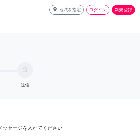
place
地域を指定
ログイン
新規登録
3
送信
メッセージを入れてください