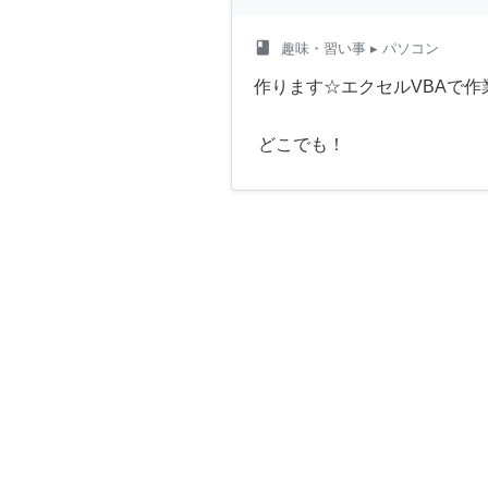
class
趣味・習い事
▸ パソコン
作ります☆エクセルVBAで作
どこでも！