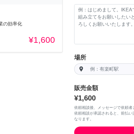
業の効率化
¥1,600
場所
room
販売金額
¥1,600
依頼相談後、メッセージで依頼者
依頼相談が承認されると、前払い
なります。