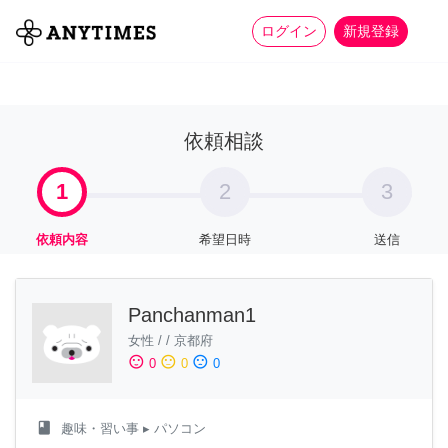
more_horiz
全て
修理・組立
家事
ログイン
新規登録
依頼相談
1
2
3
依頼内容
希望日時
送信
Panchanman1
女性
/
/
京都府
sentiment_satisfied
sentiment_neutral
sentiment_dissatisfied
0
0
0
class
趣味・習い事
▸ パソコン