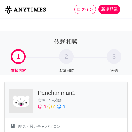
more_horiz
全て
修理・組立
家事
ログイン
新規登録
依頼相談
1
2
3
依頼内容
希望日時
送信
Panchanman1
女性
/
/
京都府
sentiment_satisfied
sentiment_neutral
sentiment_dissatisfied
0
0
0
class
趣味・習い事
▸ パソコン