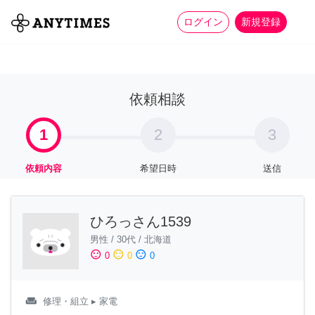
more_horiz
全て
修理・組立
家事
ログイン
新規登録
依頼相談
1
2
3
依頼内容
希望日時
送信
ひろっさん1539
男性
/
30代
/
北海道
sentiment_satisfied
sentiment_neutral
sentiment_dissatisfied
0
0
0
weekend
修理・組立
▸ 家電