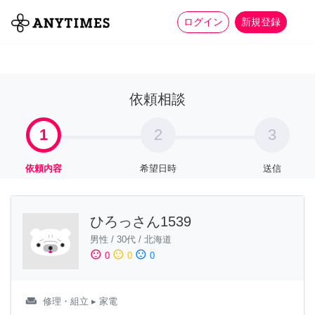
more_horiz
全て
修理・組立
家事
ログイン
新規登録
依頼相談
1
2
3
依頼内容
希望日時
送信
ひろっさん1539
男性
/
30代
/
北海道
sentiment_satisfied
sentiment_neutral
sentiment_dissatisfied
0
0
0
weekend
修理・組立
▸ 家電