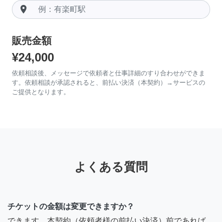
room
販売金額
¥24,000
依頼相談後、メッセージで依頼者と仕事詳細のすり合わせができま
す。依頼相談が承認されると、前払い決済（本契約）→サービスの
ご提供となります。
よくある質問
チケットの金額は変更できますか？
できます。本契約（依頼者様の前払い決済）前であれば、