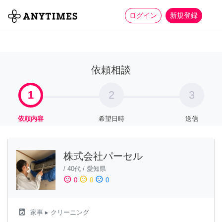
more_horiz
全て
修理・組立
家事
ログイン
新規登録
依頼相談
1
2
3
依頼内容
希望日時
送信
株式会社パーセル
/
40代
/
愛知県
sentiment_satisfied
sentiment_neutral
sentiment_dissatisfied
0
0
0
local_laundry_service
家事
▸ クリーニング