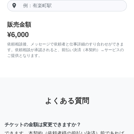
room
販売金額
¥6,000
依頼相談後、メッセージで依頼者と仕事詳細のすり合わせができま
す。依頼相談が承認されると、前払い決済（本契約）→サービスの
ご提供となります。
よくある質問
チケットの金額は変更できますか？
できます。本契約（依頼者様の前払い決済）前であれば、