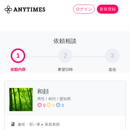
more_horiz
全て
修理・組立
家事
ログイン
新規登録
依頼相談
1
2
3
依頼内容
希望日時
送信
和顔
男性
/
40代
/
愛知県
sentiment_satisfied
sentiment_neutral
sentiment_dissatisfied
0
0
0
class
趣味・習い事
▸ 家庭教師