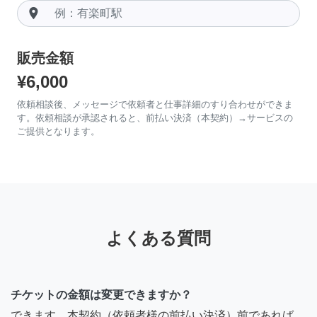
room
販売金額
¥6,000
依頼相談後、メッセージで依頼者と仕事詳細のすり合わせができま
す。依頼相談が承認されると、前払い決済（本契約）→サービスの
ご提供となります。
よくある質問
チケットの金額は変更できますか？
できます。本契約（依頼者様の前払い決済）前であれば、