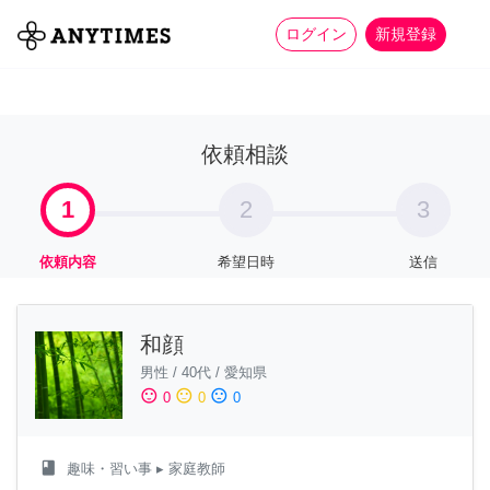
more_horiz
全て
修理・組立
家事
ログイン
新規登録
依頼相談
1
2
3
依頼内容
希望日時
送信
和顔
男性
/
40代
/
愛知県
sentiment_satisfied
sentiment_neutral
sentiment_dissatisfied
0
0
0
class
趣味・習い事
▸ 家庭教師