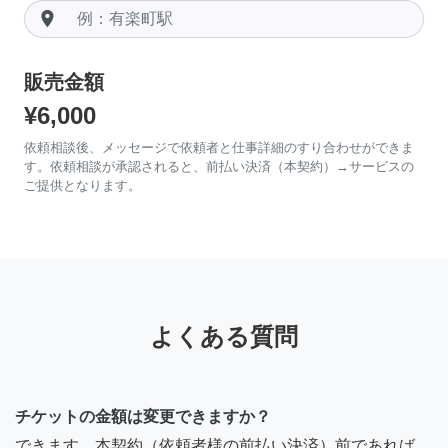
room
販売金額
¥6,000
依頼相談後、メッセージで依頼者と仕事詳細のすり合わせができま
す。依頼相談が承認されると、前払い決済（本契約）→サービスの
ご提供となります。
よくある質問
チケットの金額は変更できますか？
できます。本契約（依頼者様の前払い決済）前であれば、