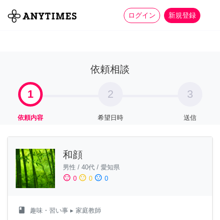
more_horiz
全て
修理・組立
家事
ログイン
新規登録
依頼相談
1
2
3
依頼内容
希望日時
送信
和顔
男性
/
40代
/
愛知県
sentiment_satisfied
sentiment_neutral
sentiment_dissatisfied
0
0
0
class
趣味・習い事
▸ 家庭教師