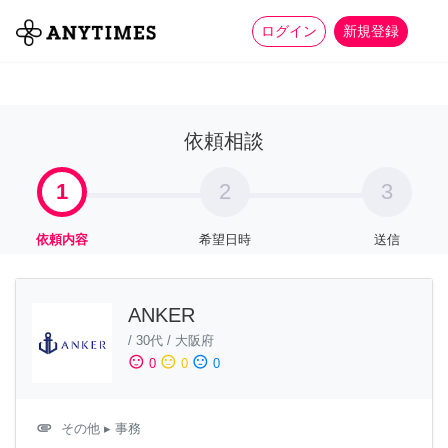
more_horiz
全て
修理・組立
家事
ログイン
新規登録
依頼相談
1
2
3
依頼内容
希望日時
送信
ANKER
/
30代
/
大阪府
sentiment_satisfied
sentiment_neutral
sentiment_dissatisfied
0
0
0
attachment
その他
▸ 事務