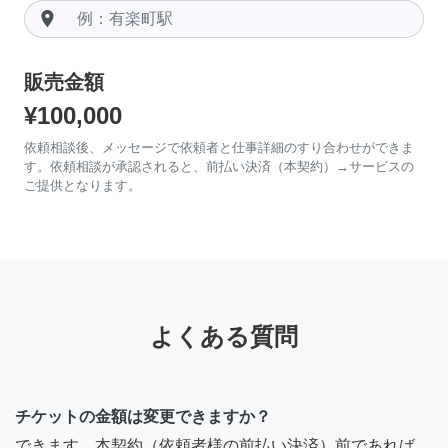
room
販売金額
¥100,000
依頼相談後、メッセージで依頼者と仕事詳細のすり合わせができま
す。依頼相談が承認されると、前払い決済（本契約）→サービスの
ご提供となります。
よくある質問
チケットの金額は変更できますか？
できます。本契約（依頼者様の前払い決済）前であれば、