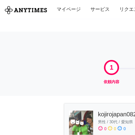
全て
修理・組立
家事
引っ越し
マイページ
サービス
リクエ
1
依頼内容
kojirojapan08
男性
/
30代
/
愛知県
sentiment_satisfied
sentiment_neutral
sentiment_dissatisfied
0
0
0