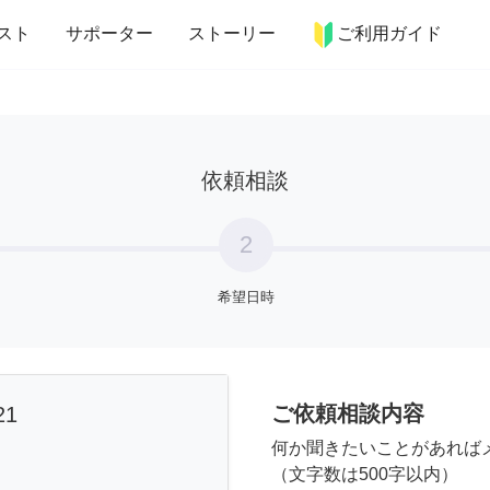
more_horiz
インテリア
趣味・習い事
ペット
料理
スト
サポーター
ストーリー
ご利用ガイド
依頼相談
2
希望日時
ご依頼相談内容
21
何か聞きたいことがあれば
（文字数は500字以内）