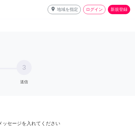
place
地域を指定
ログイン
新規登録
3
送信
メッセージを入れてください