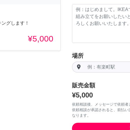
ーチングします！
¥5,000
場所
room
販売金額
¥5,000
依頼相談後、メッセージで依頼者
依頼相談が承認されると、前払い
なります。