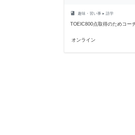
class
趣味・習い事
▸ 語学
TOEIC800点取得のためコ
オンライン