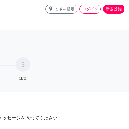
place
地域を指定
ログイン
新規登録
3
送信
メッセージを入れてください