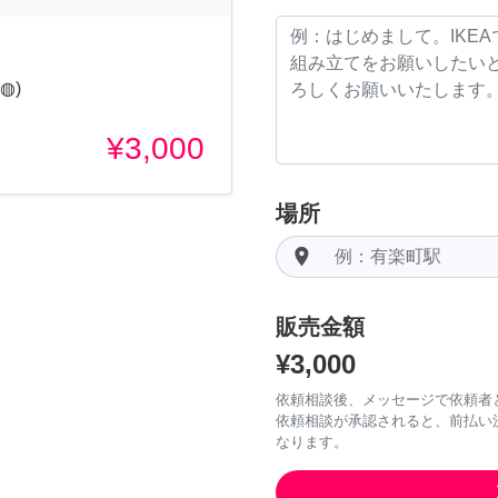
◍)
¥3,000
場所
room
販売金額
¥3,000
依頼相談後、メッセージで依頼者
依頼相談が承認されると、前払い
なります。