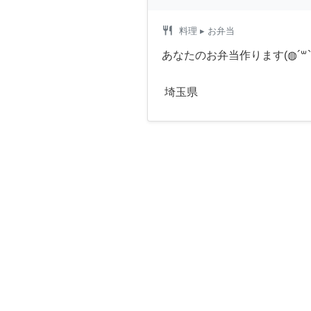
restaurant
料理
▸ お弁当
あなたのお弁当作ります(◍´꒳`
埼玉県