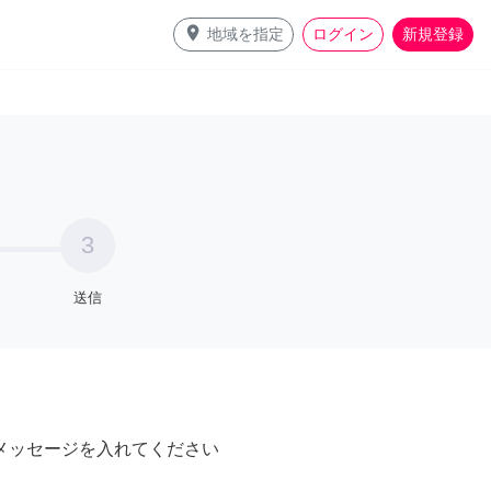
place
地域を指定
ログイン
新規登録
3
送信
メッセージを入れてください