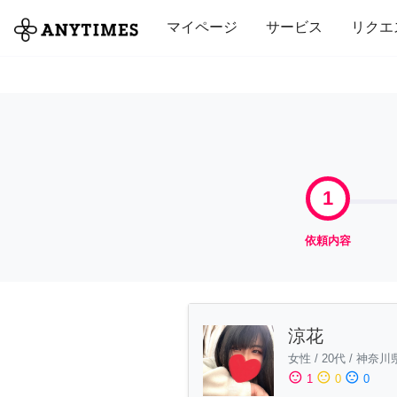
全て
修理・組立
家事
引っ越し
マイページ
サービス
リクエ
1
依頼内容
涼花
女性
/
20代
/
神奈川
sentiment_satisfied
sentiment_neutral
sentiment_dissatisfied
1
0
0