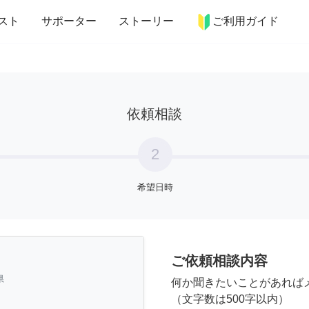
more_horiz
インテリア
趣味・習い事
ペット
料理
スト
サポーター
ストーリー
ご利用ガイド
依頼相談
2
希望日時
ご依頼相談内容
県
何か聞きたいことがあれば
（文字数は500字以内）