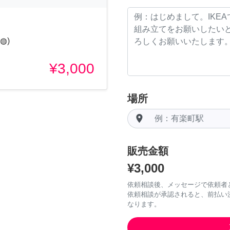
◍)
¥3,000
場所
room
販売金額
¥3,000
依頼相談後、メッセージで依頼者
依頼相談が承認されると、前払い
なります。