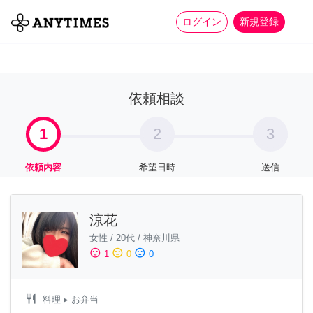
more_horiz
全て
修理・組立
家事
ログイン
新規登録
依頼相談
1
2
3
依頼内容
希望日時
送信
涼花
女性
/
20代
/
神奈川県
sentiment_satisfied
sentiment_neutral
sentiment_dissatisfied
1
0
0
restaurant
料理
▸ お弁当