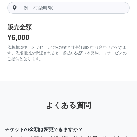
room
販売金額
¥6,000
依頼相談後、メッセージで依頼者と仕事詳細のすり合わせができま
す。依頼相談が承認されると、前払い決済（本契約）→サービスの
ご提供となります。
よくある質問
チケットの金額は変更できますか？