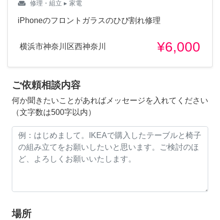
weekend
修理・組立
▸ 家電
iPhoneのフロントガラスのひび割れ修理
¥6,000
横浜市神奈川区西神奈川
ご依頼相談内容
何か聞きたいことがあればメッセージを入れてください
（文字数は500字以内）
場所