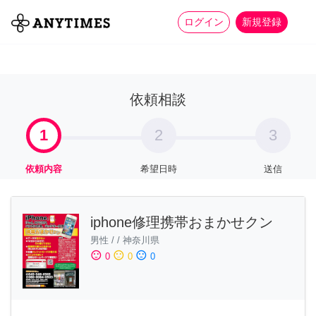
more_horiz
全て
修理・組立
家事
ログイン
新規登録
依頼相談
1
2
3
依頼内容
希望日時
送信
iphone修理携帯おまかせクン
男性
/
/
神奈川県
sentiment_satisfied
sentiment_neutral
sentiment_dissatisfied
0
0
0