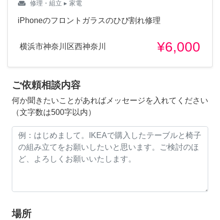
weekend
修理・組立
▸ 家電
iPhoneのフロントガラスのひび割れ修理
¥6,000
横浜市神奈川区西神奈川
ご依頼相談内容
何か聞きたいことがあればメッセージを入れてください
（文字数は500字以内）
場所