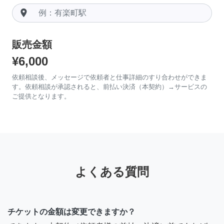
room
販売金額
¥6,000
依頼相談後、メッセージで依頼者と仕事詳細のすり合わせができま
す。依頼相談が承認されると、前払い決済（本契約）→サービスの
ご提供となります。
よくある質問
チケットの金額は変更できますか？