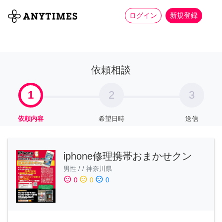
more_horiz
全て
修理・組立
家事
ログイン
新規登録
依頼相談
1
2
3
依頼内容
希望日時
送信
iphone修理携帯おまかせクン
男性
/
/
神奈川県
sentiment_satisfied
sentiment_neutral
sentiment_dissatisfied
0
0
0