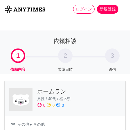
more_horiz
全て
修理・組立
家事
ログイン
新規登録
依頼相談
1
2
3
依頼内容
希望日時
送信
ホームラン
男性
/
40代
/
栃木県
sentiment_satisfied
sentiment_neutral
sentiment_dissatisfied
0
0
0
attachment
その他
▸ その他