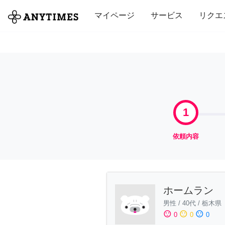
全て
修理・組立
家事
引っ越し
マイページ
サービス
リクエ
1
依頼内容
ホームラン
男性
/
40代
/
栃木県
sentiment_satisfied
sentiment_neutral
sentiment_dissatisfied
0
0
0