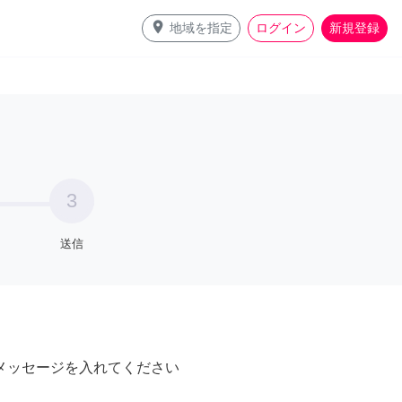
place
地域を指定
ログイン
新規登録
3
送信
メッセージを入れてください