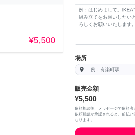
¥5,500
場所
room
販売金額
¥5,500
依頼相談後、メッセージで依頼者
依頼相談が承認されると、前払い
なります。