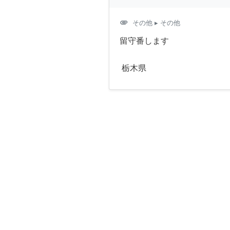
attachment
その他
▸ その他
留守番します
栃木県