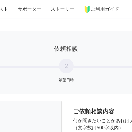
more_horiz
インテリア
趣味・習い事
ペット
料理
スト
サポーター
ストーリー
ご利用ガイド
依頼相談
2
希望日時
ご依頼相談内容
何か聞きたいことがあれば
（文字数は500字以内）