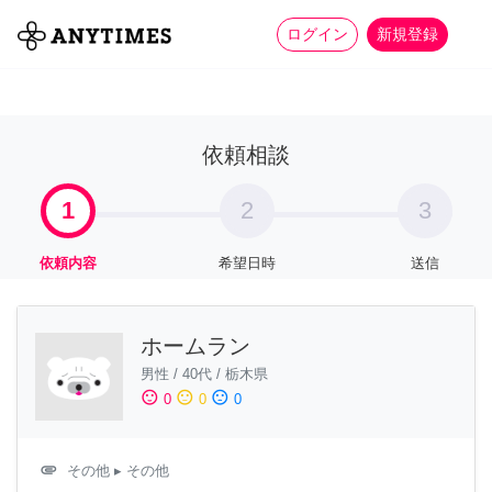
more_horiz
全て
修理・組立
家事
ログイン
新規登録
依頼相談
1
2
3
依頼内容
希望日時
送信
ホームラン
男性
/
40代
/
栃木県
sentiment_satisfied
sentiment_neutral
sentiment_dissatisfied
0
0
0
attachment
その他
▸ その他