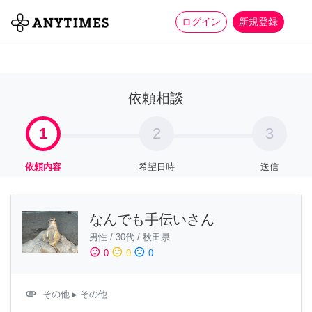
more_horiz
全て
修理・組立
家事
ログイン
新規登録
依頼相談
1
2
3
依頼内容
希望日時
送信
なんでも手伝いさん
男性
/
30代
/
秋田県
sentiment_satisfied
sentiment_neutral
sentiment_dissatisfied
0
0
0
attachment
その他
▸ その他