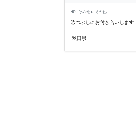
attachment
その他
▸ その他
暇つぶしにお付き合いします
秋田県