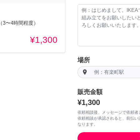
（3〜4時間程度）
¥1,300
場所
room
販売金額
¥1,300
依頼相談後、メッセージで依頼者
依頼相談が承認されると、前払い
なります。