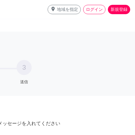
place
地域を指定
ログイン
新規登録
3
送信
メッセージを入れてください