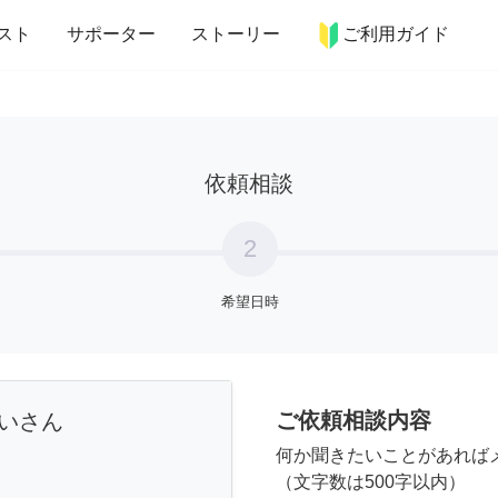
more_horiz
インテリア
趣味・習い事
ペット
料理
スト
サポーター
ストーリー
ご利用ガイド
依頼相談
2
希望日時
ご依頼相談内容
いさん
何か聞きたいことがあれば
（文字数は500字以内）