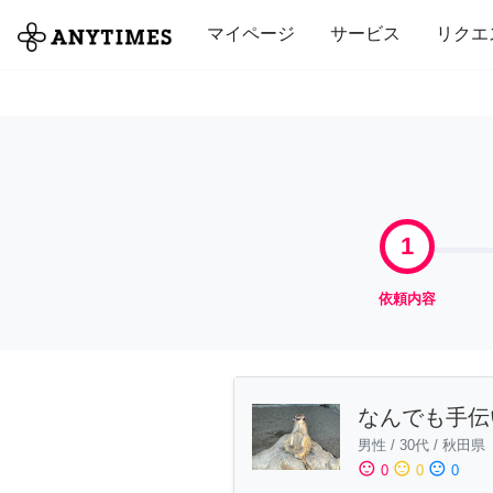
全て
修理・組立
家事
引っ越し
マイページ
サービス
リクエ
1
依頼内容
なんでも手伝
男性
/
30代
/
秋田県
sentiment_satisfied
sentiment_neutral
sentiment_dissatisfied
0
0
0