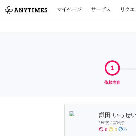
全て
修理・組立
家事
引っ越し
マイページ
サービス
リクエ
1
依頼内容
鎌田 いっせ
/
50代
/
宮城県
sentiment_satisfied
sentiment_neutral
sentiment_dissatisfied
0
0
0