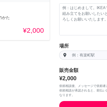
のかた
¥2,000
場所
room
販売金額
¥2,000
依頼相談後、メッセージで依頼者
依頼相談が承認されると、前払い
なります。