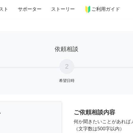
more_horiz
インテリア
趣味・習い事
ペット
料理
スト
サポーター
ストーリー
ご利用ガイド
依頼相談
2
希望日時
ご依頼相談内容
い
何か聞きたいことがあれば
（文字数は500字以内）