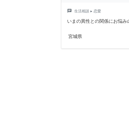
chat
生活相談
▸ 恋愛
いまの異性との関係にお悩み
宮城県