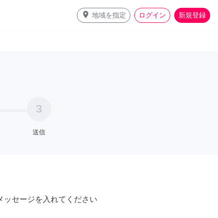
place
地域を指定
ログイン
新規登録
3
送信
メッセージを入れてください