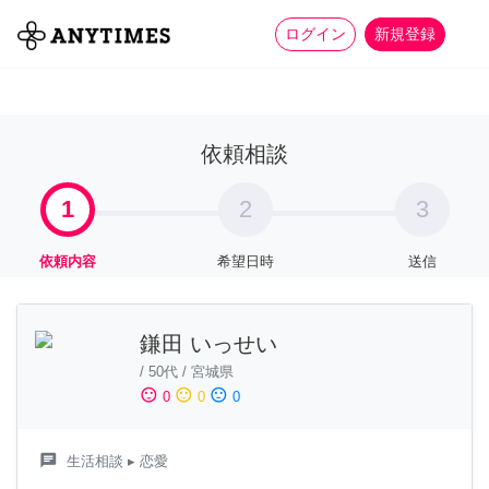
more_horiz
全て
修理・組立
家事
ログイン
新規登録
依頼相談
1
2
3
依頼内容
希望日時
送信
鎌田 いっせい
/
50代
/
宮城県
sentiment_satisfied
sentiment_neutral
sentiment_dissatisfied
0
0
0
chat
生活相談
▸ 恋愛