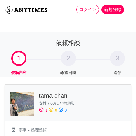
more_horiz
全て
修理・組立
家事
ログイン
新規登録
依頼相談
1
2
3
依頼内容
希望日時
送信
tama chan
女性
/
60代
/
沖縄県
sentiment_satisfied
sentiment_neutral
sentiment_dissatisfied
1
0
0
local_laundry_service
家事
▸ 整理整頓