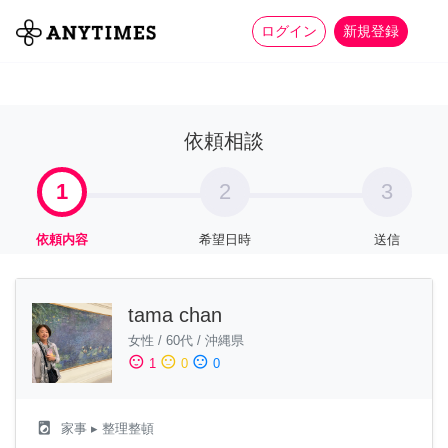
more_horiz
全て
修理・組立
家事
ログイン
新規登録
依頼相談
1
2
3
依頼内容
希望日時
送信
tama chan
女性
/
60代
/
沖縄県
sentiment_satisfied
sentiment_neutral
sentiment_dissatisfied
1
0
0
local_laundry_service
家事
▸ 整理整頓