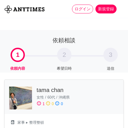
more_horiz
全て
修理・組立
家事
ログイン
新規登録
依頼相談
1
2
3
依頼内容
希望日時
送信
tama chan
女性
/
60代
/
沖縄県
sentiment_satisfied
sentiment_neutral
sentiment_dissatisfied
1
0
0
local_laundry_service
家事
▸ 整理整頓