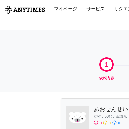
全て
修理・組立
家事
引っ越し
マイページ
サービス
リクエ
1
依頼内容
あおせんせい
女性
/
50代
/
茨城県
sentiment_satisfied
sentiment_neutral
sentiment_dissatisfied
0
0
0