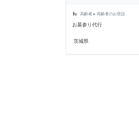
escalator_warning
高齢者
▸ 高齢者のお世話
お墓参り代行
茨城県