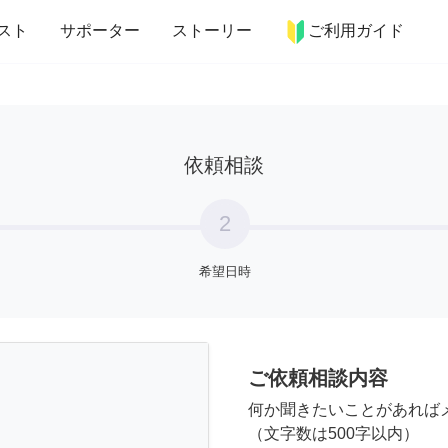
more_horiz
インテリア
趣味・習い事
ペット
料理
スト
サポーター
ストーリー
ご利用ガイド
依頼相談
2
希望日時
ご依頼相談内容
何か聞きたいことがあれば
（文字数は500字以内）