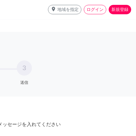
place
地域を指定
ログイン
新規登録
3
送信
メッセージを入れてください