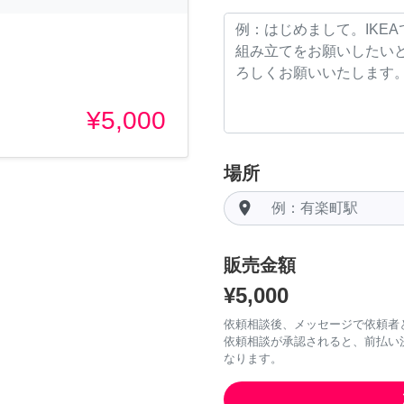
¥5,000
場所
room
販売金額
¥5,000
依頼相談後、メッセージで依頼者
依頼相談が承認されると、前払い
なります。