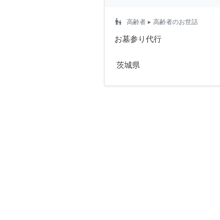
escalator_warning
高齢者
▸ 高齢者のお世話
お墓参り代行
茨城県