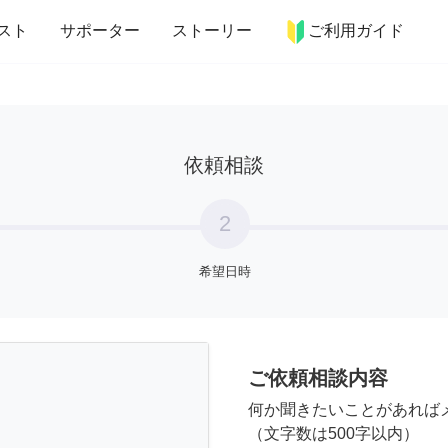
more_horiz
インテリア
趣味・習い事
ペット
料理
スト
サポーター
ストーリー
ご利用ガイド
依頼相談
2
希望日時
ご依頼相談内容
何か聞きたいことがあれば
（文字数は500字以内）