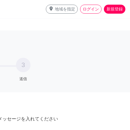
place
地域を指定
ログイン
新規登録
3
送信
メッセージを入れてください