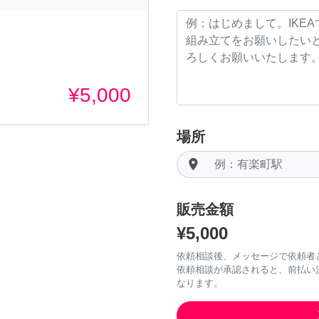
¥5,000
場所
room
販売金額
¥5,000
依頼相談後、メッセージで依頼者
依頼相談が承認されると、前払い
なります。