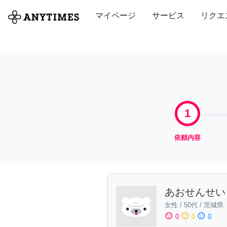
全て
修理・組立
家事
引っ越し
マイページ
サービス
リクエ
1
依頼内容
あおせんせい
女性
/
50代
/
茨城県
sentiment_satisfied
sentiment_neutral
sentiment_dissatisfied
0
0
0