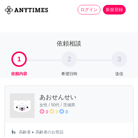
more_horiz
全て
修理・組立
家事
ログイン
新規登録
依頼相談
1
2
3
依頼内容
希望日時
送信
あおせんせい
女性
/
50代
/
茨城県
sentiment_satisfied
sentiment_neutral
sentiment_dissatisfied
0
0
0
escalator_warning
高齢者
▸ 高齢者のお世話