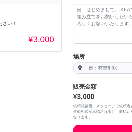
ださい！
¥3,000
場所
room
販売金額
¥3,000
依頼相談後、メッセージで依頼者
依頼相談が承認されると、前払い
なります。