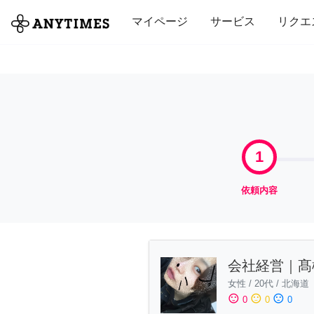
全て
修理・組立
家事
引っ越し
マイページ
サービス
リクエ
1
依頼内容
会社経営｜髙
女性
/
20代
/
北海道
sentiment_satisfied
sentiment_neutral
sentiment_dissatisfied
0
0
0