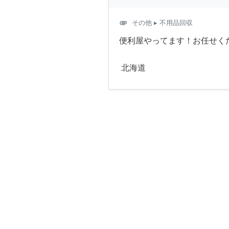
attachment
その他
▸ 不用品回収
便利屋やってます！お任せく
北海道