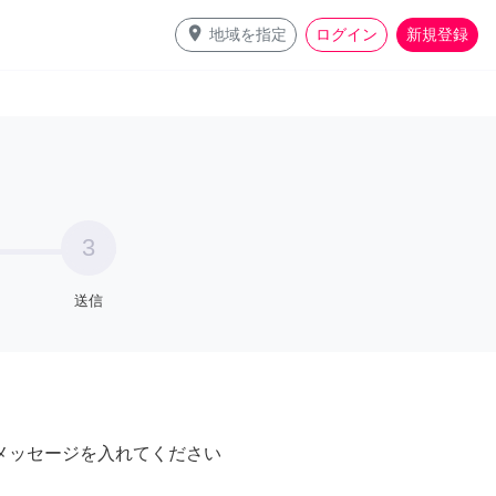
place
地域を指定
ログイン
新規登録
3
送信
メッセージを入れてください