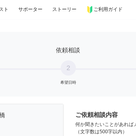
more_horiz
インテリア
趣味・習い事
ペット
料理
スト
サポーター
ストーリー
ご利用ガイド
依頼相談
2
希望日時
ご依頼相談内容
橋
何か聞きたいことがあれば
（文字数は500字以内）