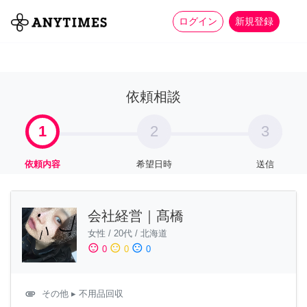
more_horiz
全て
修理・組立
家事
ログイン
新規登録
依頼相談
1
2
3
依頼内容
希望日時
送信
会社経営｜髙橋
女性
/
20代
/
北海道
sentiment_satisfied
sentiment_neutral
sentiment_dissatisfied
0
0
0
attachment
その他
▸ 不用品回収