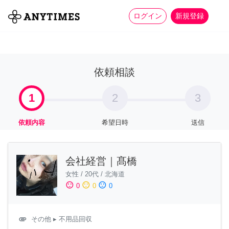
more_horiz
全て
修理・組立
家事
ログイン
新規登録
依頼相談
1
2
3
依頼内容
希望日時
送信
会社経営｜髙橋
女性
/
20代
/
北海道
sentiment_satisfied
sentiment_neutral
sentiment_dissatisfied
0
0
0
attachment
その他
▸ 不用品回収