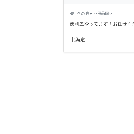
attachment
その他
▸ 不用品回収
便利屋やってます！お任せく
北海道