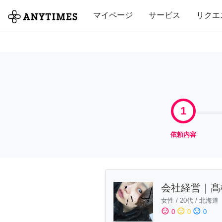
全て
修理・組立
家事
引っ越し
マイページ
サービス
リクエ
1
依頼内容
会社経営｜髙
女性
/
20代
/
北海道
sentiment_satisfied
sentiment_neutral
sentiment_dissatisfied
0
0
0