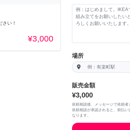
ださい！
¥3,000
場所
room
販売金額
¥3,000
依頼相談後、メッセージで依頼者
依頼相談が承認されると、前払い
なります。