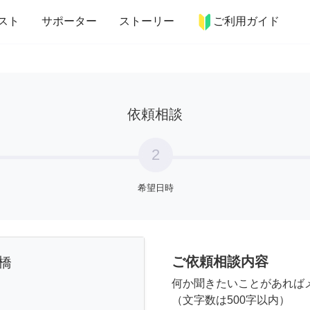
more_horiz
インテリア
趣味・習い事
ペット
料理
スト
サポーター
ストーリー
ご利用ガイド
依頼相談
2
希望日時
ご依頼相談内容
橋
何か聞きたいことがあれば
（文字数は500字以内）