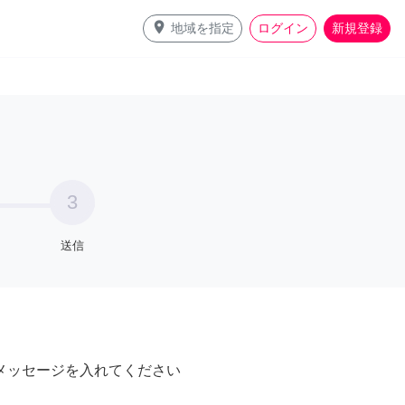
place
地域を指定
ログイン
新規登録
3
送信
メッセージを入れてください