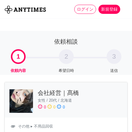
more_horiz
全て
修理・組立
家事
ログイン
新規登録
依頼相談
1
2
3
依頼内容
希望日時
送信
会社経営｜髙橋
女性
/
20代
/
北海道
sentiment_satisfied
sentiment_neutral
sentiment_dissatisfied
0
0
0
attachment
その他
▸ 不用品回収