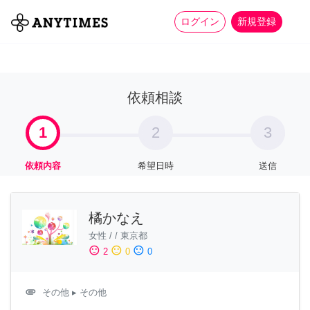
more_horiz
全て
修理・組立
家事
ログイン
新規登録
依頼相談
1
2
3
依頼内容
希望日時
送信
橘かなえ
女性
/
/
東京都
sentiment_satisfied
sentiment_neutral
sentiment_dissatisfied
2
0
0
attachment
その他
▸ その他