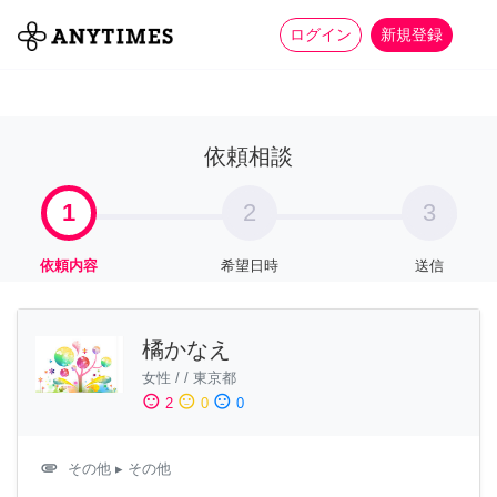
more_horiz
全て
修理・組立
家事
ログイン
新規登録
依頼相談
1
2
3
依頼内容
希望日時
送信
橘かなえ
女性
/
/
東京都
sentiment_satisfied
sentiment_neutral
sentiment_dissatisfied
2
0
0
attachment
その他
▸ その他