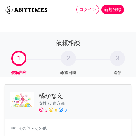
more_horiz
全て
修理・組立
家事
ログイン
新規登録
依頼相談
1
2
3
依頼内容
希望日時
送信
橘かなえ
女性
/
/
東京都
sentiment_satisfied
sentiment_neutral
sentiment_dissatisfied
2
0
0
attachment
その他
▸ その他