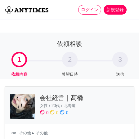
more_horiz
全て
修理・組立
家事
ログイン
新規登録
依頼相談
1
2
3
依頼内容
希望日時
送信
会社経営｜髙橋
女性
/
20代
/
北海道
sentiment_satisfied
sentiment_neutral
sentiment_dissatisfied
0
0
0
attachment
その他
▸ その他