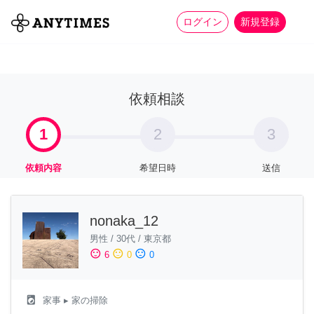
more_horiz
全て
修理・組立
家事
ログイン
新規登録
依頼相談
1
2
3
依頼内容
希望日時
送信
nonaka_12
男性
/
30代
/
東京都
sentiment_satisfied
sentiment_neutral
sentiment_dissatisfied
6
0
0
local_laundry_service
家事
▸ 家の掃除