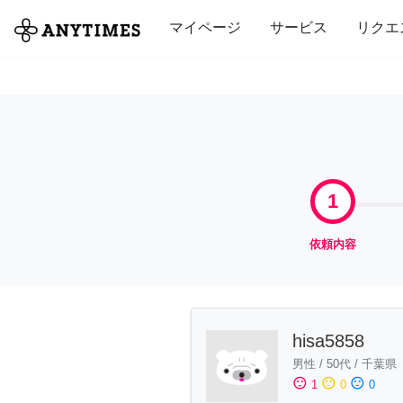
全て
修理・組立
家事
引っ越し
マイページ
サービス
リクエ
1
依頼内容
hisa5858
男性
/
50代
/
千葉県
sentiment_satisfied
sentiment_neutral
sentiment_dissatisfied
1
0
0