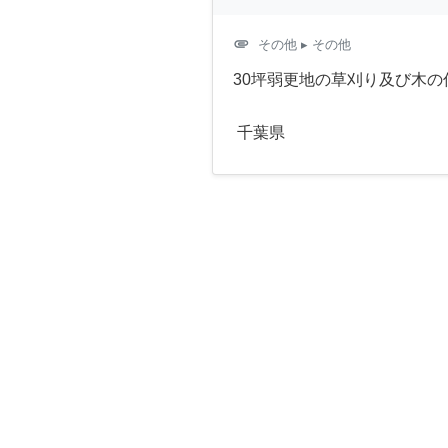
attachment
その他
▸ その他
30坪弱更地の草刈り及び木の
千葉県