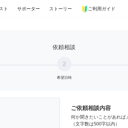
more_horiz
インテリア
趣味・習い事
ペット
料理
スト
サポーター
ストーリー
ご利用ガイド
依頼相談
2
希望日時
ご依頼相談内容
何か聞きたいことがあれば
（文字数は500字以内）