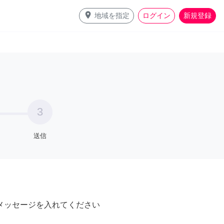
place
地域を指定
ログイン
新規登録
3
送信
メッセージを入れてください