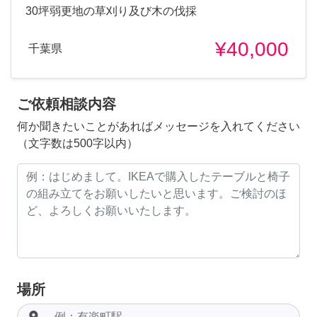
30坪弱更地の草刈り及び木の伐採
¥40,000
千葉県
ご依頼相談内容
何か聞きたいことがあればメッセージを入れてください
（文字数は500字以内）
場所
room