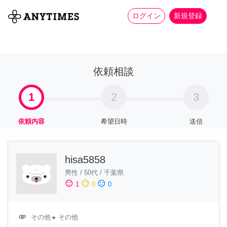
more_horiz
全て
修理・組立
家事
ログイン
新規登録
依頼相談
1
2
3
依頼内容
希望日時
送信
hisa5858
男性
/
50代
/
千葉県
sentiment_satisfied
sentiment_neutral
sentiment_dissatisfied
1
0
0
attachment
その他
▸ その他